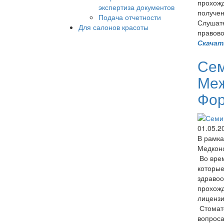
прохожд
экспертиза документов
получен
Подача отчетности
Слушате
Для салонов красоты
правово
Скачат
Сем
Меж
Фор
01.05.2
В рамк
Медконс
Во врем
которые
здравоо
прохожд
лицензи
Стомато
вопроса