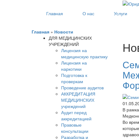
Главная
О нас
Услуги
Главная
»
Новости
ДЛЯ МЕДИЦИНСКИХ
Но
УЧРЕЖДЕНИЙ
Лицензия на
медицинскую практику
Сем
Лицензия на
наркотики
Меж
Подготовка к
проверкам
Фор
Проведение аудитов
АККРЕДИТАЦИЯ
МЕДИЦИНСКИХ
01.05.2
учреждений
В рамк
Аудит перед
Медконс
аккредитацией
Во врем
Правовые
которые
консультации
здравоо
Разработка и