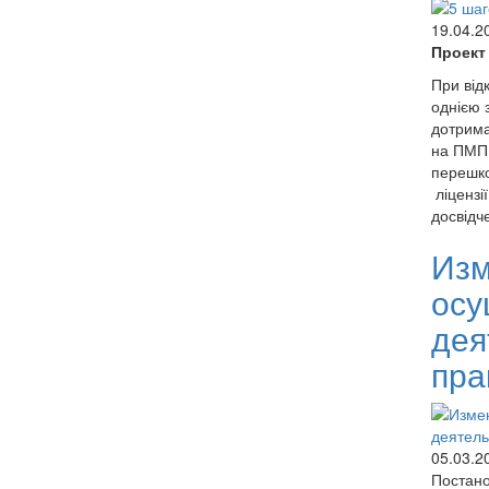
19.04.2
Проект
При від
однією 
дотрима
на ПМП,
перешко
ліцензі
досвідч
Изм
осу
дея
пра
05.03.2
Постано