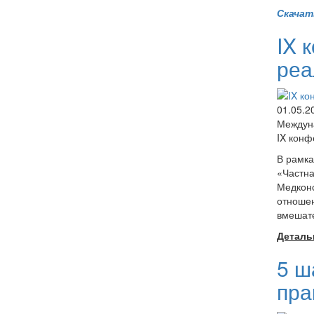
Скачат
IX 
реа
01.05.2
Междун
IX конф
В рамк
«Частна
Медкон
отношен
вмешате
Детальн
5 ш
пра