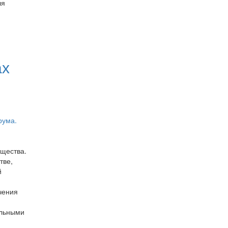
ля
й
ах
щества.
тве,
й
чения
альными