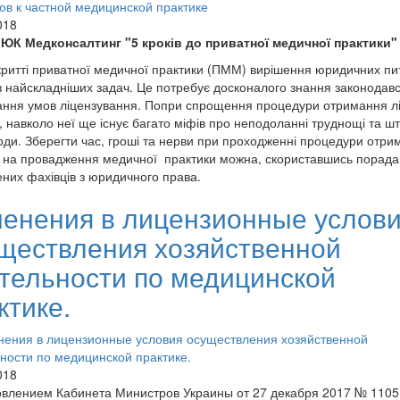
018
 ЮК Медконсалтинг "5 кроків до приватної медичної практики"
критті приватної медичної практики (ПММ) вирішення юридичних пи
з найскладніших задач. Це потребує досконалого знання законодавс
ння умов ліцензування. Попри спрощення процедури отримання лі
 навколо неї ще існує багато міфів про неподоланні труднощі та шт
ди. Зберегти час, гроші та нерви при проходженні процедури отри
ї на провадження медичної практики можна, скориставшись порад
ених фахівців з юридичного права.
енения в лицензионные услов
ществления хозяйственной
тельности по медицинской
ктике.
018
влением Кабинета Министров Украины от 27 декабря 2017 № 1105