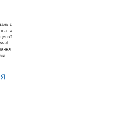
тань є
тва та
цензії
учні
мання
ами
ия