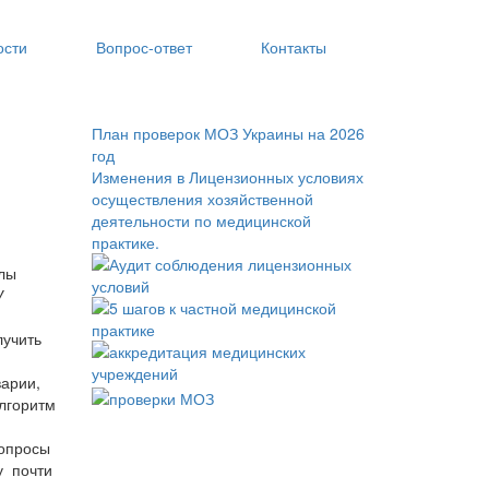
ости
Вопрос‑ответ
Контакты
План проверок МОЗ Украины на 2026
год
Изменения в Лицензионных условиях
осуществления хозяйственной
деятельности по медицинской
практике.
лы
У
лучить
арии,
лгоритм
вопросы
у почти