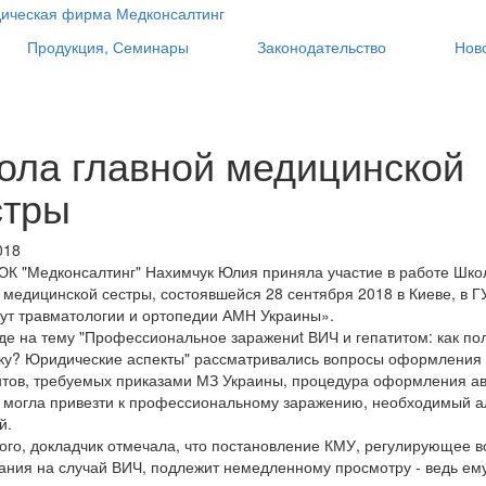
Продукция, Семинары
Законодательство
Нов
ола главной медицинской
стры
018
К "Медконсалтинг" Нахимчук Юлия приняла участие в работе Шко
 медицинской сестры, состоявшейся 28 сентября 2018 в Киеве, в Г
ут травматологии и ортопедии АМН Украины».
де на тему "Профессиональное заражениt ВИЧ и гепатитом: как по
ку? Юридические аспекты" рассматривались вопросы оформления
тов, требуемых приказами МЗ Украины, процедура оформления ав
 могла привезти к профессиональному заражению, необходимый а
й.
ого, докладчик отмечала, что постановление КМУ, регулирующее 
ания на случай ВИЧ, подлежит немедленному просмотру - ведь ем