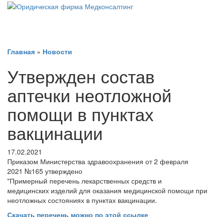
Главная
»
Новости
Утвержден состав
аптечки неотложной
помощи в пунктах
вакцинации
17.02.2021
Приказом
Министерства
здравоохранения
от
2 февраля
2021
№165
утверждено
"
Примерный
перечень
лекарственных
средств
и
медицинских
изделий
для
оказания медицинской
помощи
при
неотложных
состояниях
в
пунктах
вакцинации
.
Скачать перечень
можно
по этой ссылке