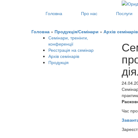
Головна
Про нас
Послуги
Головна
»
Продукція/Семінари
»
Архів семінарів
Семінари, тренінги,
Сем
конференції
Реєстрація на семінар
пр
Архів семінарів
Продукція
дія
24.04.2
Семінар
практик
Расково
Час про
Завант
Зареєст