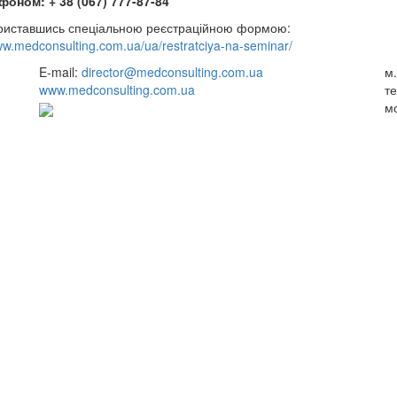
фоном: + 38 (067) 777-87-84
риставшись спеціальною реєстраційною формою:
ww.medconsulting.com.ua/ua/restratciya-na-seminar/
.
E-mail:
director@medconsulting.com.ua
м.
www.medconsulting.com.ua
те
мо