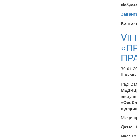
відбудет
Завант
Контакт
VІ
«П
ПР
30.01.2
Шановні
Раді Ва
МЕДИЦИ
виступи
«
Особли
підприє
Місце п
Дата:
18
Час:
12