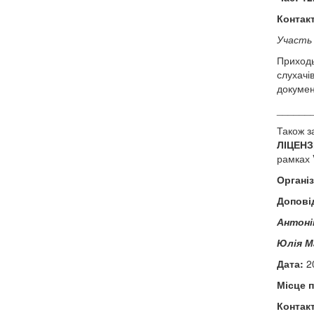
Контакт
Участь 
Приходьт
слухачі
документ
______
Також з
ЛІЦЕН
рамках 
Організ
Доповід
Антоні
Юлія М
Дата:
20
Місце 
Контакт