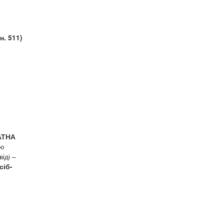
н. 511)
АТНА
дю
іді –
сіб-