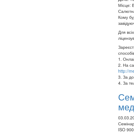
Місце: 
Салютна
Кому бу
завідую
Для всі
ліцензу
Зареєст
способів
1. Онла
2. На с
http://m
3. За д
4. За т
Сем
мед
03.03.2
Семінар
ISO 900