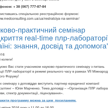
фоном: + 38 (067) 777-87-84
риставшись спеціальною реєстраційною формою:
ww.medconsulting.com.ua/ua/restratciya-na-seminar/
ково-практичний семінар
дкриття real-time плр-лабораторі
аїні: знання, досвід та допомога
016
 колеги!
ємо Вас стати учасником науково-практичного семінару з питань
ації ПЛР-лабораторії в режимі реального часу в рамках VII Міжнаро
ого Форуму!
х семінару з доповіддю виступить партнер юридичної компанії
алтинг – Юлія Марченко. Тема доповіді – «Організація ПЛР лаборат
ви, спектр документації, ліцензування».
ажити программу можна за цим посиланням.
 квітня 2016 року з 11.00 до 16.00.