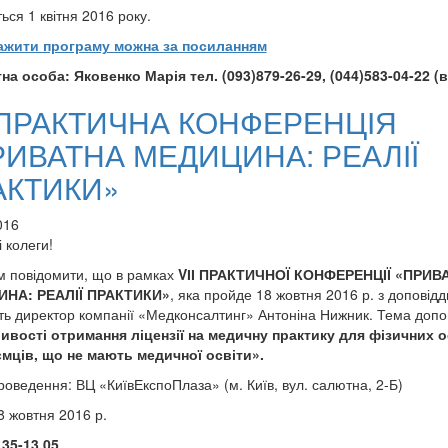
ься 1 квітня 2016 року.
ажити програму можна за посиланням
на особа: Яковенко Марія тел. (093)879-26-29, (044)583-04-22 (в
І ПРАКТИЧНА КОНФЕРЕНЦІЯ
РИВАТНА МЕДИЦИНА: РЕАЛІЇ
АКТИКИ»
016
 колеги!
м повідомити, що в рамках
VІІ ПРАКТИЧНОЇ КОНФЕРЕНЦІЇ «ПРИВ
НА: РЕАЛІЇ ПРАКТИКИ»
, яка пройде 18 жовтня 2016 р. з доповід
ть директор компанії «Медконсалтинг» Антоніна Нижник. Тема допов
вості отримання ліцензії на медичну практику для фізичних о
мців, що не мають медичної освіти».
роведення:
ВЦ «КиївЕкспоПлаза»
(м. Київ, вул. салютна, 2-Б)
 жовтня 2016 р.
.35-13.05