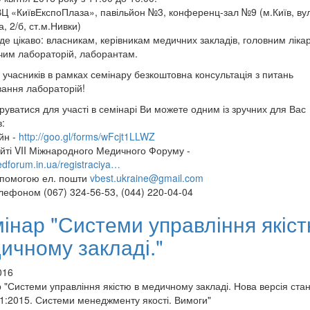
ВЦ «КиївЕкспоПлаза», павільйон №3, конференц-зал №9 (м.Київ, вул
, 2/б, ст.м.Нивки)
де цікаво: власникам, керівникам медичних закладів, головним ліка
чим лабораторій, лаборантам.
х учасників в рамках семінару безкоштовна консультація з питань
вання лабораторій!
руватися для участі в семінарі Ви можете одним із зручних для Вас
:
йн -
http://goo.gl/forms/wFcjt1LLWZ
айті VII Міжнародного Медичного Форуму -
edforum.in.ua/registraciya…
опомогою ел. пошти
vbest.ukraine@gmail.com
елефоном (067) 324-56-53, (044) 220-04-04
інар "Системи управління якіст
ичному закладі."
016
 "Системи управління якістю в медичному закладі. Нова версія ста
1:2015. Системи менеджменту якості. Вимоги"