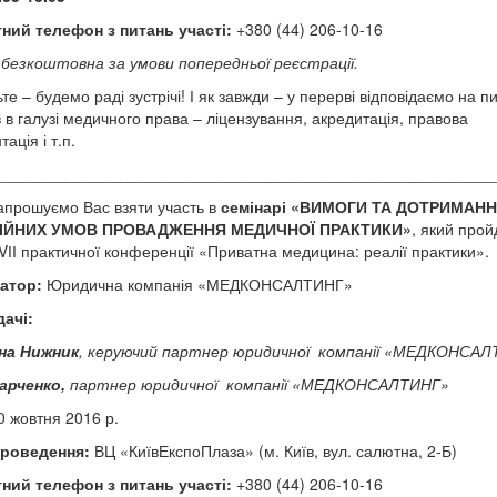
ний телефон з питань участі:
+380 (44) 206-10-16
безкоштовна за умови попередньої реєстрації.
е – будемо раді зустрічі! І як завжди – у перерві відповідаємо на п
в в галузі медичного права – ліцензування, акредитація, правова
ація і т.п.
________________________________________________________
апрошуємо Вас взяти участь в
семінарі
«ВИМОГИ ТА ДОТРИМАН
ЗІЙНИХ УМОВ ПРОВАДЖЕННЯ МЕДИЧНОЇ ПРАКТИКИ»
, який прой
VІІ практичної конференції «Приватна медицина: реалії практики».
атор:
Юридична компанія «МЕДКОНСАЛТИНГ»
ачі:
на Нижник
, керуючий партнер юридичної компанії «МЕДКОНСА
арченко,
партнер юридичної компанії «МЕДКОНСАЛТИНГ»
 жовтня 2016 р.
проведення:
ВЦ «КиївЕкспоПлаза» (м. Київ, вул. салютна, 2-Б)
ний телефон з питань участі:
+380 (44) 206-10-16