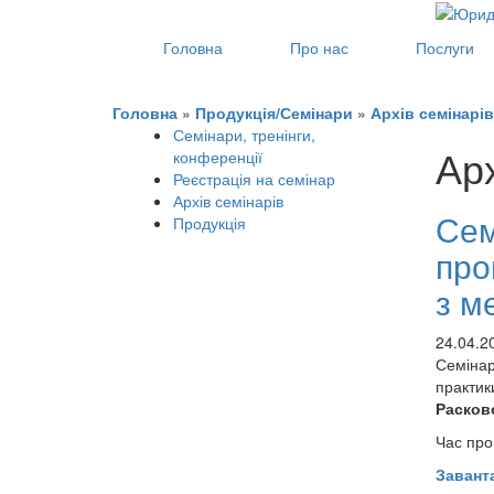
Головна
Про нас
Послуги
Головна
»
Продукція/Семінари
»
Архів семінарів
Семінари, тренінги,
Арх
конференції
Реєстрація на семінар
Архів семінарів
Сем
Продукція
про
з м
24.04.2
Семінар
практик
Расково
Час про
Завант