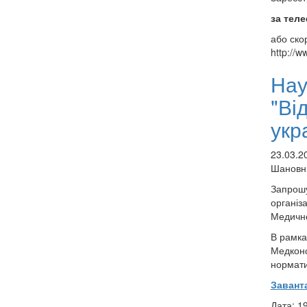
за теле
або ско
http://w
Нау
"Ві
укр
23.03.2
Шановні
Запрошу
організ
Медичн
В рамка
Медконс
нормати
Завант
Дата: 19