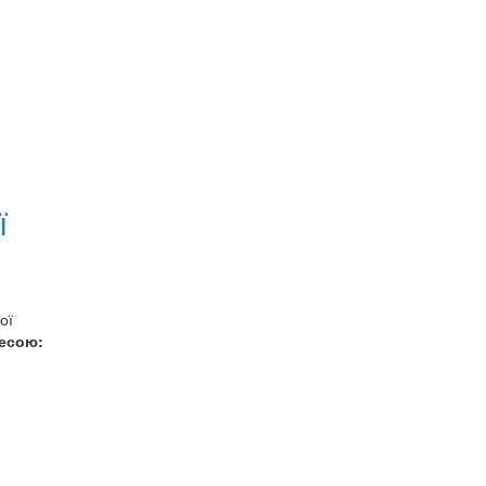
ї
ої
ресою: