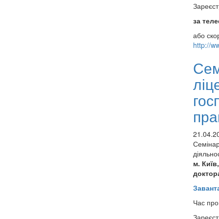
Зареєст
за теле
або ско
http://w
Сем
ліц
гос
пра
21.04.2
Семінар
діяльно
м. Київ
доктор
Завант
Час про
Зареєст