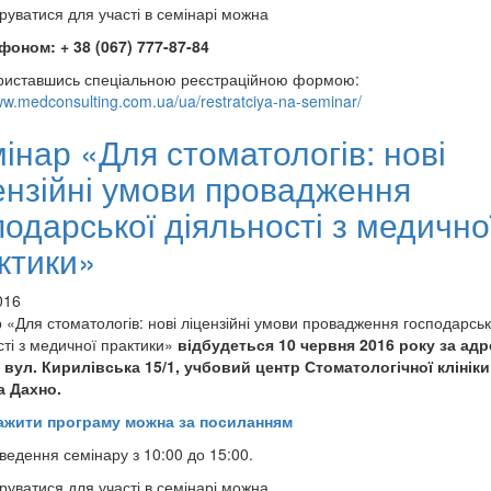
руватися для участі в семінарі можна
фоном: + 38 (067) 777-87-84
риставшись спеціальною реєстраційною формою:
ww.medconsulting.com.ua/ua/restratciya-na-seminar/
інар «Для стоматологів: нові
ензійні умови провадження
подарської діяльності з медично
ктики»
016
 «Для стоматологів: нові ліцензійні умови провадження господарськ
сті з медичної практики»
відбудеться 10 червня 2016 року за ад
, вул. Кирилівська 15/1, учбовий центр Стоматологічної клініки
а Дахно.
ажити програму можна за посиланням
ведення семінару з 10:00 до 15:00.
руватися для участі в семінарі можна