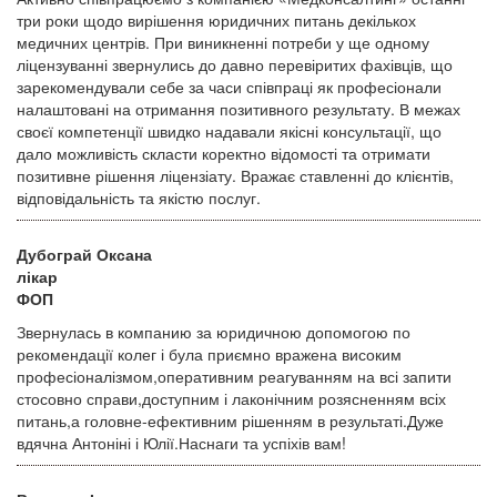
три роки щодо вирішення юридичних питань декількох
медичних центрів. При виникненні потреби у ще одному
ліцензуванні звернулись до давно перевіритих фахівців, що
зарекомендували себе за часи співпраці як професіонали
налаштовані на отримання позитивного результату. В межах
своєї компетенції швидко надавали якісні консультації, що
дало можливість скласти коректно відомості та отримати
позитивне рішення ліцензіату. Вражає ставленні до клієнтів,
відповідальність та якістю послуг.
Дубограй Оксана
лікар
ФОП
Звернулась в компанию за юридичною допомогою по
рекомендації колег і була приємно вражена високим
професіоналізмом,оперативним реагуванням на всі запити
стосовно справи,доступним і лаконічним розясненням всіх
питань,а головне-ефективним рішенням в результаті.Дуже
вдячна Антоніні і Юлії.Наснаги та успіхів вам!