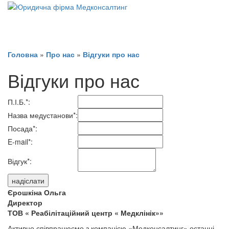
Головна
»
Про нас
»
Відгуки про нас
Відгуки про нас
П.І.Б.
*
:
Назва медустанови
*
:
Посада
*
:
E-mail
*
:
Відгук
*
:
Єрошкіна Ольга
Директор
ТОВ « Реабілітаційний центр « Медклінік»»
Активно співпрацюємо з компанією «Медконсалтинг» останні