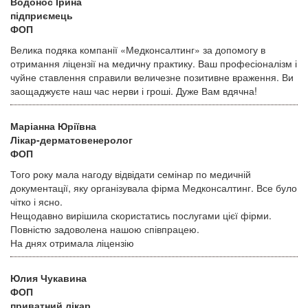
Водонос Ірина
підприємець
ФОП
Велика подяка компанії «Медконсалтинг» за допомогу в
отримання ліцензії на медичну практику. Ваш професіоналізм і
чуйне ставлення справили величезне позитивне враження. Ви
заощаджуєте наш час нерви і гроші. Дуже Вам вдячна!
Маріанна Юріївна
Лікар-дерматовенеролог
ФОП
Того року мала нагоду відвідати семінар по медичній
документації, яку організувала фірма Медконсалтинг. Все було
чітко і ясно.
Нещодавно вирішила скористатись послугами цієї фірми.
Повністю задоволена нашою співпрацею.
На днях отримала ліцензію
Юлия Чукавина
ФОП
приватний лікар