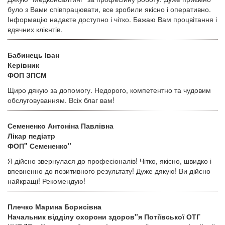
було з Вами співпрацювати, все зробили якісно і оперативно.
Інформацію надаєте доступно і чітко. Бажаю Вам процвітання і
вдячних клієнтів.
Бабинець Іван
Керівник
ФОП ЗПСМ
Щиро дякую за допомогу. Недорого, компетентно та чудовим
обслуговуванням. Всіх благ вам!
Семененко Антоніна Павлівна
Лікар педіатр
ФОП" Семененко"
Я дійсно звернулася до професіоналів! Чітко, якісно, швидко і
впевненно до позитивного результату! Дуже дякую! Ви дійсно
найкращі! Рекомендую!
Плечко Марина Борисівна
Начальник відділу охорони здоров"я Потіївської ОТГ