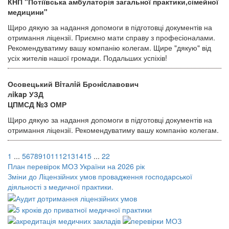
КНП "Потіївська амбулаторія загальної практики,сімейної
медицини"
Щиро дякую за надання допомоги в підготовці документів на
отримання ліцензії. Приємно мати справу з професіоналами.
Рекомендуватиму вашу компанію колегам. Щире "дякую" від
усіх жителів нашої громади. Подальших успіхів!
Осовецький Вiталiй Бронicлавович
лikap УЗД
ЦПМСД №3 ОМР
Щиро дякую за надання допомоги в підготовці документів на
отримання ліцензії. Рекомендуватиму вашу компанію колегам.
1
...
5
6
7
8
9
10
11
12
13
14
15
...
22
План перевірок МОЗ України на 2026 рік
Зміни до Ліцензійних умов провадження господарської
діяльності з медичної практики.