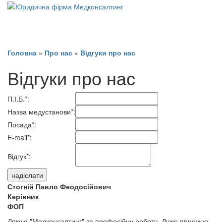
Головна
»
Про нас
»
Відгуки про нас
Відгуки про нас
П.І.Б.
*
:
Назва медустанови
*
:
Посада
*
:
E-mail
*
:
Відгук
*
:
Стогній Павло Феодосійович
Керівник
ФОП
Дякую "Медконсалтинг" за професійну роботу. Дуже приємно