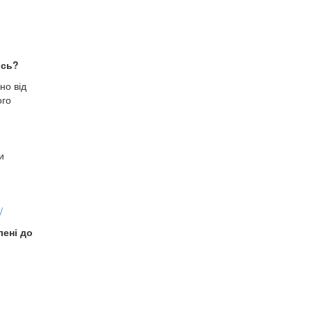
ись?
но від
ого
и
/
лені до