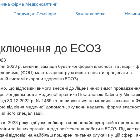
Продукція, Семінари
Законодавство
Новини
дключення до ЕСОЗ
023
тня 2023 р. медичні заклади будь-якої форми власності та лікарі - фі
ідприємці (ФОП) мають зареєструватися та почати працювати в
нній системі охорони здоровʼя (ЕСОЗ).
мо, що відповідні вимоги внесені до Ліцензійних вимог провадженн
рської діяльності з медичної практики Постановою Кабінету Міністрі
 від 30.12.2022 р. № 1469 та поширюються на медичні заклади та 
но від рівня медичної допомоги, яку вони надають, форми власност
чи його спеціалізації.
зня 2023 року відбувся вебінар з серії онлайн-зустрічей з представ
аїни та інших органів, щодо роз’яснення роботи в ЕСОЗ. Під час ве
ані відповіді на найбільш поширені питання слухачів у цій сфері, як