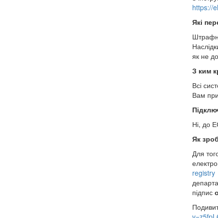
https://
Які пер
Штрафни
Наслідк
як не д
З ким 
Всі сис
Вам при
Підклю
Ні, до 
Як зро
Для тог
електро
registry 
департа
підпис
Подивит
v=z5fpL