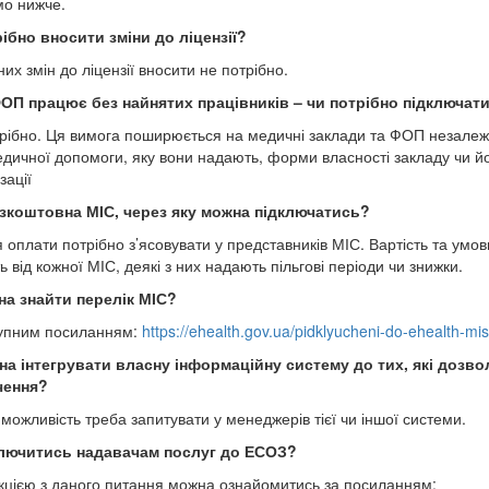
о нижче.
ібно вносити зміни до ліцензії
?
их змін до ліцензії вносити не потрібно.
ОП працює без найнятих працівників – чи потрібно підключат
трібно. Ця вимога поширюється на медичні заклади та ФОП незалеж
едичної допомоги, яку вони надають, форми власності закладу чи й
зації
езкоштовна МІС, через яку можна підключатись?
 оплати потрібно з’ясовувати у представників МІС. Вартість та умов
 від кожної МІС, деякі з них надають пільгові періоди чи знижки.
на знайти перелік МІС?
упним посиланням:
https://ehealth.gov.ua/pidklyucheni-do-ehealth-mis
а інтегрувати власну інформаційну систему до тих, які дозво
чення?
 можливість треба запитувати у менеджерів тієї чи іншої системи.
ключитись надавачам послуг до ЕСОЗ?
укцією з даного питання можна ознайомитись за посиланням: