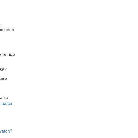
.
зцінено
е те, що
ЗУ
?
ням.
ачів
v.ua/ca-
watch?