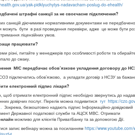
ehealth.gov.ua/yak-pidklyuchytys-nadavacham-poslug-do-ehealth/
едбачені штрафні санкції за не своєчасне підключення
?
х санкцій діючимими нормативними документами не передбачено
и можуть бути в разі проведення перевікри, адже це може бути ро
отримання ліцензійних умов.
краще працювати?
теми різні, питайте у менеджерів про особливості роботи та обирайт
пало до смаку.
чення МІС передбачає обов’язкове укладення договору до НС
ЕСОЗ підключатись обов’язково, а укладати договір з НСЗУ за бажан
бити електронний підпис лікаря?
о, щоб отримати електронний підпис необхідно звернутись до надав
нних довірчих послуг. Перелік можна подивитися
тут https://czo.go
.
Зокрема, безкоштовно надають підпис Інформаційно-довідковий
мент Державної податкової служби та АЦСК МВС. Отримати
онлайн
можливо для клієнтів ПриватБанку та за допомогою Дії.
ися запис вебінару можна за посиланням
https://www.youtube.com/
6toz54