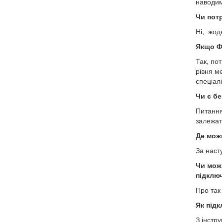
наводим
Чи потр
Ні, жодн
Якщо Ф
Так, по
рівня м
спеціалі
Чи є б
Питання
залежать
Де мож
За наст
Чи можн
підклю
Про так
Як під
З інстр