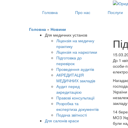
Головна
Про нас
Послуги
Головна
»
Новини
Для медичних установ
Пі
Ліцензія на медичну
практику
Ліцензія на наркотики
15.03.2
Підготовка до
До 1 кві
перевірок
особи-п
Проведення аудитів
електро
АКРЕДИТАЦІЯ
Нагадає
МЕДИЧНИХ закладів
господа
Аудит перед
України
акредитацією
незалеж
Правові консультації
закладу 
Розробка та
експертиза документів
14 бере
Подача звітності
МОЗ Укр
Для салонів краси
були над