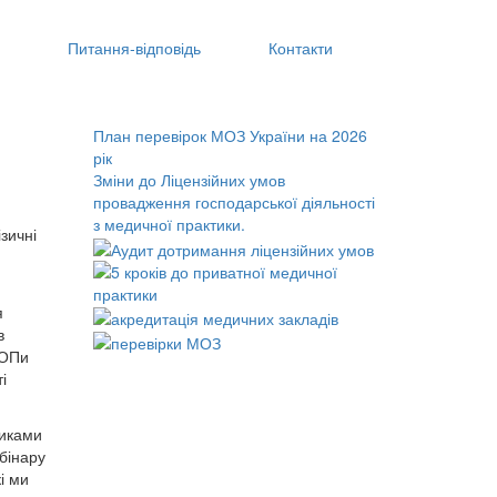
Питання‑відповідь
Контакти
План перевірок МОЗ України на 2026
рік
Зміни до Ліцензійних умов
провадження господарської діяльності
з медичної практики.
зичні
я
в
ФОПи
і
никами
бінару
і ми