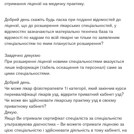
отримання ліцензії на медичну практику.
Добрий день скажіть будь ласка при поданні відомостей до
ліцензії, що до розширення лікарських спеціальностей, у
відомостях зазначаються матеріально технічна база та
відомості по кадрам по всій лікарні чи тільки по заявленим
спеціальностям по яким планується розширення?
Завдячно дякуємо
При розширенні ліцензії новими спеціальностями вказується
лише інформація (табель оснащення та персонал) саме за
цими спеціальностями.
Добрий день.
Чи може лікар фізіотерапевти 1ї категорії, який закінчив курси
перекваліфікації лікарів узд, відкрити приватний кабінет узд?
Чи може він здійснювати лікарську практику узд в своєму
приватному кабінеті?
Дякую.
Якщо Ви отримали сертифікат спеціаліста за спеціальністю
ультразвукова діагностика – Ви можете отримати ліцензію за
цією спеціальністю і здійснювати діяльність в тому кабінеті, на