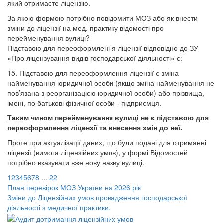
який отримаєте ліцензію.
За якою формою потрібно повідомити МОЗ або як внести
зміни до ліцензії на мед. практику відомості про
перейменування вулиці?
Підставою для переоформлення ліцензії відповідно до ЗУ
«Про ліцензування видів господарської діяльності» є:
15. Підставою для переоформлення ліцензії є зміна
найменування юридичної особи (якщо зміна найменування не
пов’язана з реорганізацією юридичної особи) або прізвища,
імені, по батькові фізичної особи - підприємця.
Таким чином перейменування вулиці не є підставою для
переоформлення ліцензії та внесення змін до неї.
Проте при актуалізації даних, що були подані для отриманні
ліцензії (вимога ліцензійних умов), у формі Відомостей
потрібно вказувати вже нову назву вулиці.
1
2
3
4
5
6
7
8
...
22
План перевірок МОЗ України на 2026 рік
Зміни до Ліцензійних умов провадження господарської
діяльності з медичної практики.